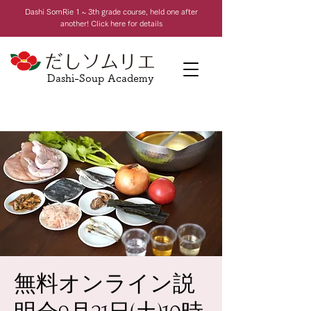
Dashi Som
Rie 1 ~ 3th grade course, held one after
another! Click here for details
Dashi-Soup Academy
無料オンライン説