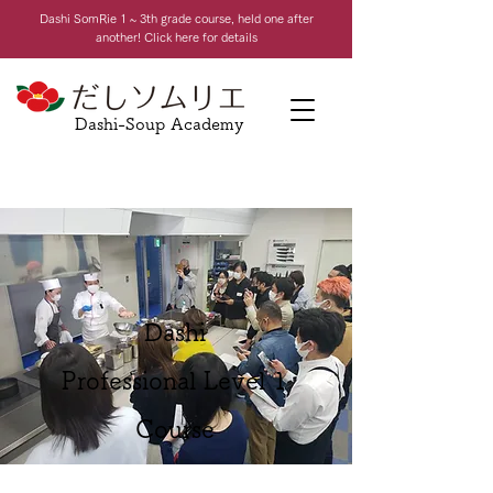
Dashi Som
Rie 1 ~ 3th grade course, held one after
another! Click here for details
Dashi-Soup Academy
Dashi
Professional Level 1
Course