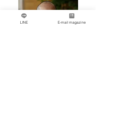
LINE
E-mail magazine
杉浦仁志
西洋料理とだし
東京（1級）
ONODERA GROUP エグゼクティブ・シ
ェフ
大阪府出身。
2009年渡米。全米で約50店のレストランを展
開するパティナ･レストラン･グループの創業
者兼シェフ、ジョアキム・スプリチャル氏の