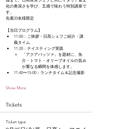
髄まで。日髙良実シェフと共にイタリア食文
化の奥深さを学び、五感で味わう特別講座で
す。　
先着20名様限定
【当日プログラム】
11:00：ご挨拶・日髙シェフご紹介・講
義タイム
11:20：テイスティング実践
「アクアパッツァ」を題材に、魚
介・トマト・オリーブオイルの旨み
が重なる瞬間を体感します。
11:40〜15:00：ランチタイム＆記念撮影
Show More
Tickets
Ticket type