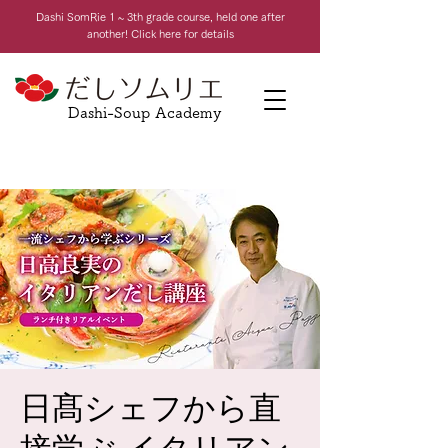
Dashi Som
Rie 1 ~ 3th grade course, held one after
another! Click here for details
Dashi-Soup Academy
日髙シェフから直