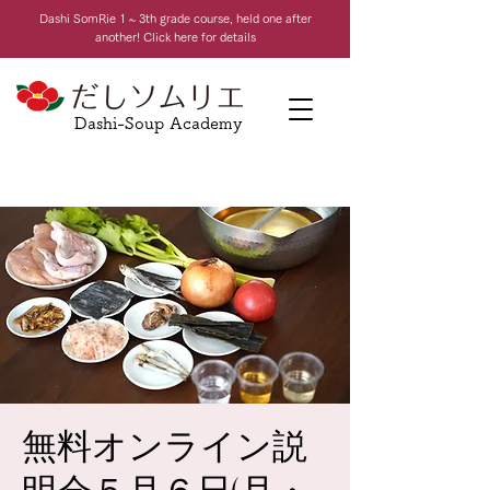
Dashi Som
Rie 1 ~ 3th grade course, held one after
another! Click here for details
Dashi-Soup Academy
無料オンライン説