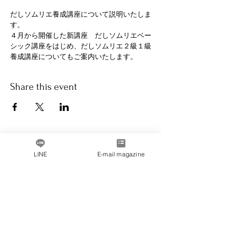
だしソムリエ養成講座について説明いたしま
す。
４月から開催した新講座　だしソムリエベー
シック講座をはじめ、だしソムリエ２級１級
養成講座についてもご案内いたします。
Share this event
Message from the President
LINE
E-mail magazine
Company Profile
inquiry
privacy policy
Membership terms