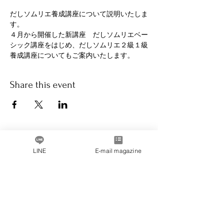
だしソムリエ養成講座について説明いたしま
す。
４月から開催した新講座　だしソムリエベー
シック講座をはじめ、だしソムリエ２級１級
養成講座についてもご案内いたします。
Share this event
Message from the President
LINE
E-mail magazine
Company Profile
inquiry
privacy policy
Membership terms