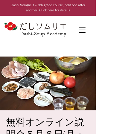
Dashi Som
Rie 1 ~ 3th grade course, held one after
another! Click here for details
Dashi-Soup Academy
無料オンライン説