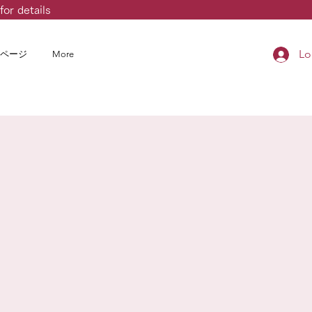
for details
Lo
ページ
More
婦