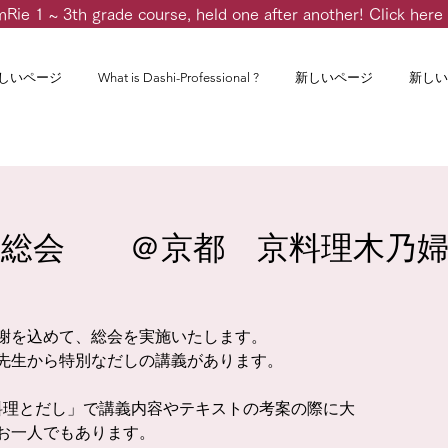
m
Rie 1 ~ 3th grade course, held one after another! Click here 
しいページ
What is Dashi-Professional ?
新しいページ
新しい
エ総会 ＠京都 京料理木乃
謝を込めて、総会を実施いたします。
先生から特別なだしの講義があります。
料理とだし」で講義内容やテキストの考案の際に大
お一人でもあります。