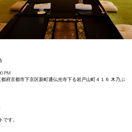
n
00 PM
445 京都府京都市下京区新町通仏光寺下る岩戸山町４１６ 木乃ぶ
t
ートです。　