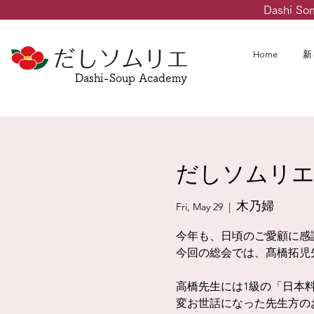
Dashi So
Home
新
Dashi-Soup Academy
だしソムリ
木乃婦
Fri, May 29
  |  
今年も、日頃のご愛顧に感
今回の総会では、髙橋拓児
高橋先生には1級の「日本
変お世話になった先生方の