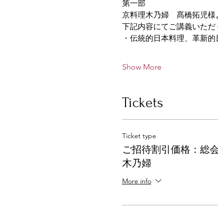
第一部
京料理木乃婦　髙橋拓児様
下記内容にてご講義いただ
・伝統的日本料理、革新的
Show More
Tickets
Ticket type
ご招待割引価格：総
木乃婦
More info