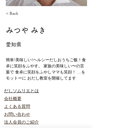
< Back
みつや みき
愛知県
簡単!美味しい!ヘルシーだしおうちご飯！食
卓に笑顔をふやす。 家族の美味しい〜の言
葉で 食卓に笑顔をふやしママも笑顔！ …を
モットーに おだし教室を開催してます
だしソムリエとは​
会社概要
​よくある質問
お問い合わ
せ
​法人会員のご紹介
プライバ
シーポリシー