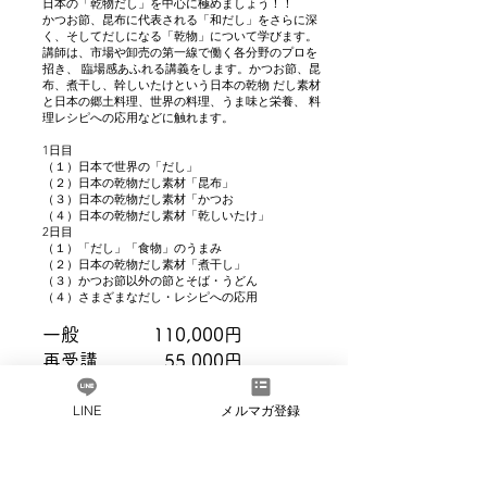
日本の「乾物だし」を中心に極めましょう！！
かつお節、昆布に代表される「和だし」をさらに深
く、そしてだしになる「乾物」について学びます。
講師は、市場や卸売の第一線で働く各分野のプロを
招き、 臨場感あふれる講義をします。かつお節、昆
布、煮干し、幹しいたけという日本の乾物 だし素材
と日本の郷土料理、世界の料理、うま味と栄養、 料
理レシピへの応用などに触れます。
1日目
（１）日本で世界の「だし」
（２）日本の乾物だし素材「昆布」
（３）日本の乾物だし素材「かつお
（４）日本の乾物だし素材「乾しいたけ」
2日目
（１）「だし」「食物」のうまみ
（２）日本の乾物だし素材「煮干し」
（３）かつお節以外の節とそば・うどん
（４）さまざまなだし・レシピへの応用
一般 110,000円
再受講 55,000円
LINE
メルマガ登録
1級
2日間のご受講になります。
実習課題提出とオンライン試験もあります