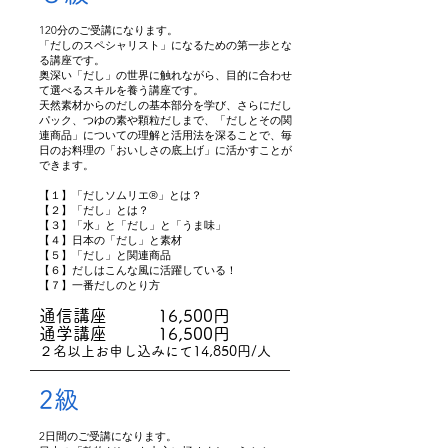
120分のご受講になります。
「だしのスペシャリスト」になるための第一歩とな
る講座です。
奥深い「だし」の世界に触れながら、目的に合わせ
て選べるスキルを養う講座です。
天然素材からのだしの基本部分を学び、さらにだし
パック、つゆの素や顆粒だしまで、「だしとその関
連商品」についての理解と活用法を深ることで、毎
日のお料理の「おいしさの底上げ」に活かすことが
できます。
【１】「だしソムリエ®」とは？
【２】「だし」とは？
【３】「水」と「だし」と「うま味」
【４】日本の「だし」と素材
【５】「だし」と関連商品
【６】だしはこんな風に活躍している！
【７】一番だしのとり方
通信講座 16,500円
通学講座 16,500円
２名以上お申し込みにて14,850円/人
2級
2日間のご受講になります。