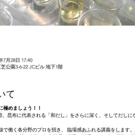
4年7月28日 17:40
園3-6-22 JCビル 地下1階
いて
に極めましょう！！
つお節、昆布に代表される「和だし」をさらに深く、そしてだしに
線で働く各分野のプロを招き、 臨場感あふれる講義をします