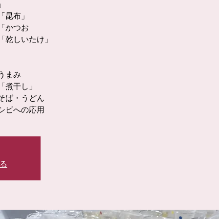
」
「昆布」
「かつお
「乾しいたけ」
うまみ
「煮干し」
そば・うどん
シピへの応用
る