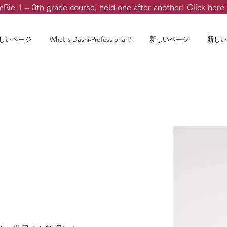
m
Rie 1 ~ 3th grade course, held one after another! Click here 
しいページ
What is Dashi-Professional ?
新しいページ
新しい