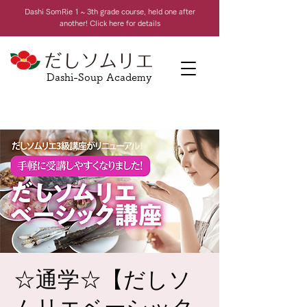
Dashi Som
Rie 1 ~ 3th grade course, held one after
another! Click here for details
Dashi-Soup Academy
☆通学☆【だしソ