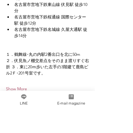
名古屋市営地下鉄東山線 伏見駅 徒歩10
分
名古屋市営地下鉄桜通線 国際センター
駅 徒歩12分
名古屋市営地下鉄名城線 久屋大通駅 徒
歩14分
１．鶴舞線･丸の内駅2番出口を北に50m 
２．伏見魚ノ棚交差点をそのまま渡りすぐ右
折 ３．東に20ｍ歩いた左手の3階建て鹿島ビ
ル2Ｆ･201号室です。
Show More
LINE
E-mail magazine
Share this event