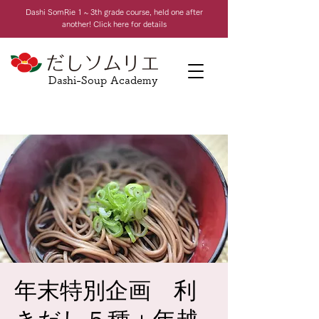
Dashi Som
Rie 1 ~ 3th grade course, held one after
another! Click here for details
Dashi-Soup Academy
年末特別企画 利