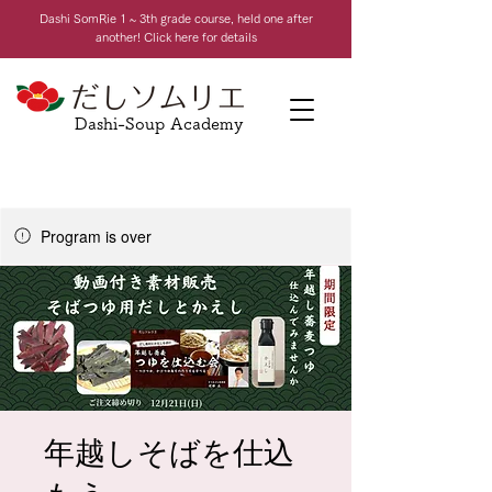
Dashi Som
Rie 1 ~ 3th grade course, held one after
another! Click here for details
Dashi-Soup Academy
Program is over
年越しそばを仕込