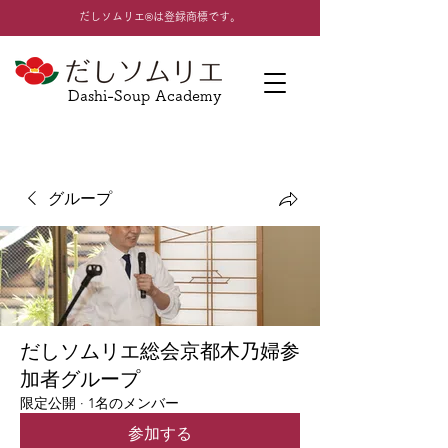
​だしソムリエ®は登録商標です。
Dashi-Soup Academy
グループ
だしソムリエ総会京都木乃婦参
加者グループ
限定公開
·
1名のメンバー
参加する