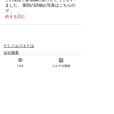
ました。 個別の詳細お写真はこちらの
グ
...
続きを読む
だしソムリエとは​
会社概要
​よくある質問
LINE
メルマガ登録
お問い合わ
せ
​法人会員のご紹介
プライバ
シーポリシー
会員規約
​特定商取引法に
基づく表記
友達追加で最新情報や
​お得なお知らせを