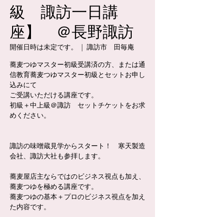
級 諏訪一日講
座】 ＠長野諏訪
開催日時は未定です。
  |  
諏訪市 田毎庵
蕎麦つゆマスター初級受講済の方、または通
信教育蕎麦つゆマスター初級とセットお申し
込みにて
ご受講いただける講座です。
初級＋中上級＠諏訪 セットチケットをお求
めください。
諏訪の味噌蔵見学からスタート！ 寒天製造
会社、諏訪大社も参拝します。
蕎麦屋店主ならではのビジネス視点も加え、
蕎麦つゆを極める講座です。
蕎麦つゆの基本＋プロのビジネス視点を加え