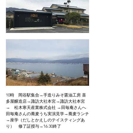
10時　岡谷駅集合→手造りみそ醤油工房 喜
多屋醸造店→諏訪大社本宮→諏訪大社本宮
→　松木寒天産業株式会社 →田毎庵さんへ
田毎庵さんの蕎麦うち実演見学→蕎麦ランチ
→座学（だしとかえしのテイスティングあ
り）　修了証授与→16:30終了