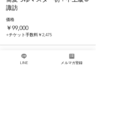
諏訪
価格
￥99,000
+チケット手数料￥2,475
チケットの種類
ツアー＋蕎麦つゆマスター中上
LINE
メルマガ登録
級
詳細を見る
価格
￥64,800
合計
￥0