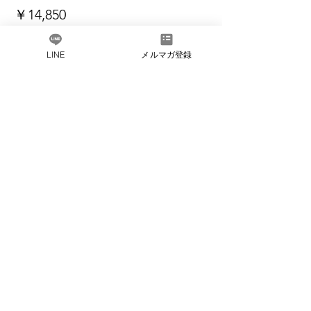
￥14,850
LINE
メルマガ登録
このイベントをシェア
だしソムリエとは​
会社概要
​よくある質問
お問い合わ
せ
​法人会員のご紹介
プライバ
シーポリシー
会員規約