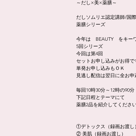
～だし×美×薬膳～
だしソムリエ認定講師/国
薬膳シリーズ
今年は BEAUTY をキー
5回シリーズ
今回は第4回
セットお申し込みがお得で
単発お申し込みもＯＫ
見逃し配信は翌日に全お申
毎回10時30分～12時の90分
下記日程とテーマにて
薬膳2品を紹介してくださ
①デトックス（録画お渡し
② 美肌（録画お渡し）