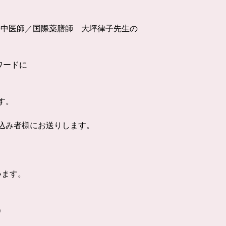
際中医師／国際薬膳師 大坪律子先生の
ワードに
す。
込み者様にお送りします。
います。
）