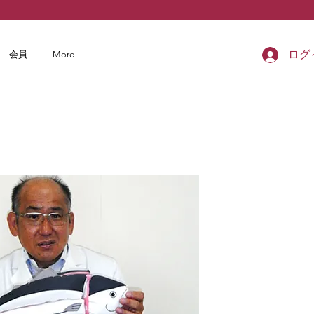
ログ
会員
More