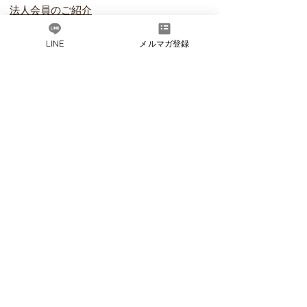
​法人会員のご紹介
プライバ
シーポリシー
LINE
メルマガ登録
会員規約
​特定商取引法に
基づく表記
友達追加で最新情報や
​お得なお知らせを
LINEお友達追加
© だしソムリエアカデミー