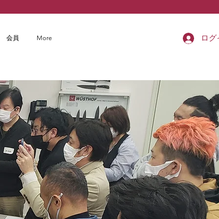
ログ
会員
More