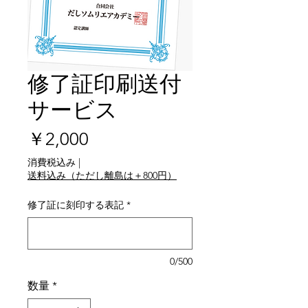
修了証印刷送付
サービス
価
￥2,000
格
消費税込み
|
送料込み（ただし離島は＋800円）
修了証に刻印する表記
*
0/500
数量
*