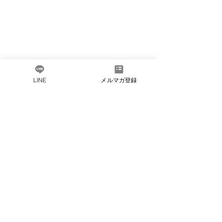
LINE
メルマガ登録
だしソムリエとは​
会社概要