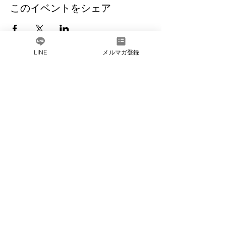
このイベントをシェア
LINE
メルマガ登録
だしソムリエとは​
会社概要
​よくある質問
お問い合わ
せ
​法人会員のご紹介
プライバ
シーポリシー
会員規約
​特定商取引法に
基づく表記
友達追加で最新情報や
​お得なお知らせを