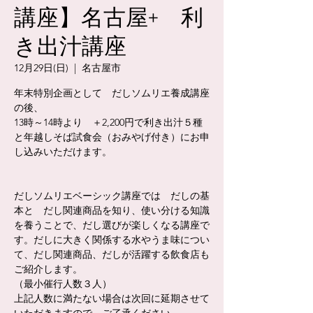
講座】名古屋+ 利
き出汁講座
12月29日(日)
  |  
名古屋市
年末特別企画として だしソムリエ養成講座
の後、
13時～14時より ＋2,200円で利き出汁５種
と年越しそば試食会（おみやげ付き）にお申
し込みいただけます。
だしソムリエベーシック講座では だしの基
本と だし関連商品を知り、使い分ける知識
を養うことで、だし選びが楽しくなる講座で
す。だしに大きく関係する水やうま味につい
て、だし関連商品、だしが活躍する飲食店も
ご紹介します。
（最小催行人数３人）
上記人数に満たない場合は次回に延期させて