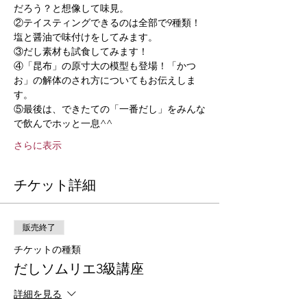
だろう？と想像して味見。 
②テイスティングできるのは全部で9種類！ 
塩と醤油で味付けをしてみます。   
③だし素材も試食してみます！ 
④「昆布」の原寸大の模型も登場！「かつ
お」の解体のされ方についてもお伝えしま
す。  
⑤最後は、できたての「一番だし」をみんな
で飲んでホッと一息^^   
さらに表示
チケット詳細
販売終了
チケットの種類
だしソムリエ3級講座
詳細を見る