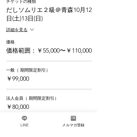
チケットの種類
2級になると身につけられること
だしソムリエ２級＠青森10月12
日(土)13日(日)
お客様や受講生に自信をもってだしの
ことが語れるようになる
詳細を見る
それぞれのだしの味わい、特徴が理解
できるようになる
価格
テイスティングとブレンドを体験し
て、どう生かすか考えられるようにな
価格範囲：￥55,000〜￥110,000
る
​だし素材の製造工程がわかり、人に伝
えることができるようになる
一般（ 期間限定割引）
うま味の相乗効果が理解できるように
￥99,000
なる​
1日目 10:30スタート 17:00終了
法人会員（ 期間限定割引）
①「日本の郷土料理、世界のだし」
￥80,000
だしは日本のものだけではない！世界のだし
と料理も学びます。
LINE
メルマガ登録
②「かつお節」
再受講
動画による かつお節講義をご視聴いただき
￥55,000