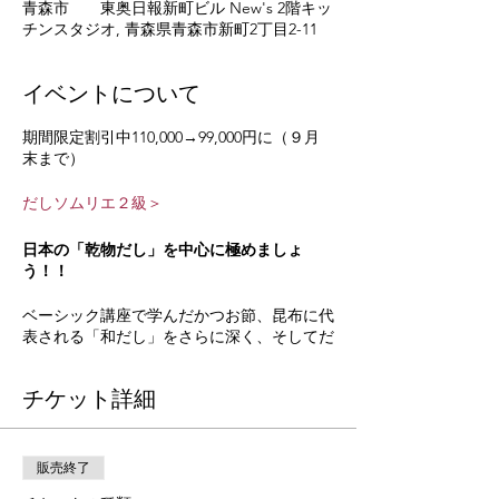
青森市 東奥日報新町ビル New's 2階キッ
チンスタジオ, 青森県青森市新町2丁目2-11
イベントについて
期間限定割引中110,000→99,000円に（９月
末まで）
だしソムリエ２級＞
日本の「乾物だし」を中心に極めましょ
う！！
ベーシック講座で学んだかつお節、昆布に代
表される「和だし」をさらに深く、そしてだ
しになる「乾物」について学びます。
講師は、市場や卸売の第一線で働く各分野の
チケット詳細
プロを招き、 臨場感あふれる講義をしま
す。かつお節、昆布、煮干し、幹しいたけと
いう日本の乾物 だし素材と日本の郷土料
理、世界の料理、うま味と栄養、 料理レシ
販売終了
ピへの応用などに触れます。