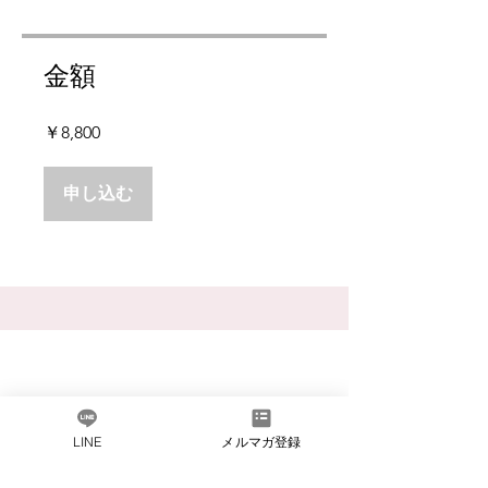
金額
￥8,800
申し込む
だしソムリエとは​
LINE
メルマガ登録
会社概要
​よくある質問