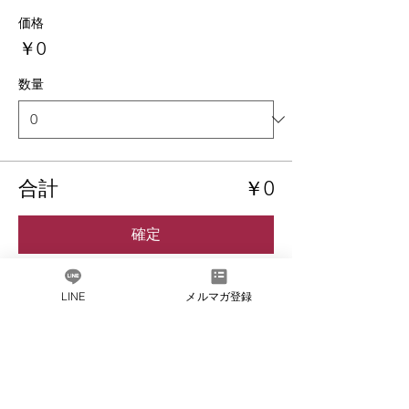
価格
￥0
数量
合計
￥0
確定
このイベントをシェア
LINE
メルマガ登録