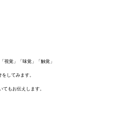
ち「視覚」「味覚」「触覚」
してみます。   
てもお伝えします。  