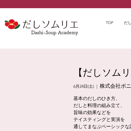
TOP
だ
Dashi-Soup Academy
【だしソムリエ
株式会社ボ
6月24日(土)
  |  
基本のだしのひき方、
だしと料理の組み立て、
旨味の効果などを
テイスティングと実演を
通してまなぶベーシックな