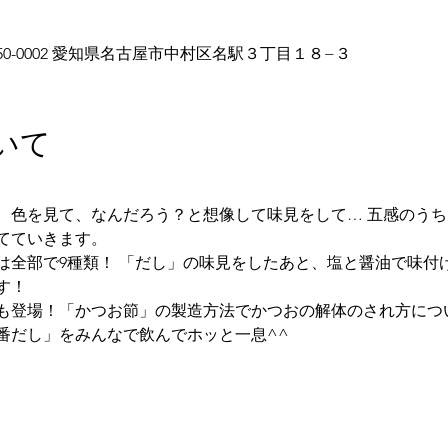
50-0002 愛知県名古屋市中村区名駅３丁目１８−３
いて
、色を見て、なんだろう？と想像して味見をして… 五感のう
てていきます。 
全部で9種類！ 「だし」の味見をしたあと、塩と醤油で味付けを
す！ 
も登場！「かつお節」の製造方法でかつおの解体のされ方につい
だし」をみんなで飲んでホッと一息^^   