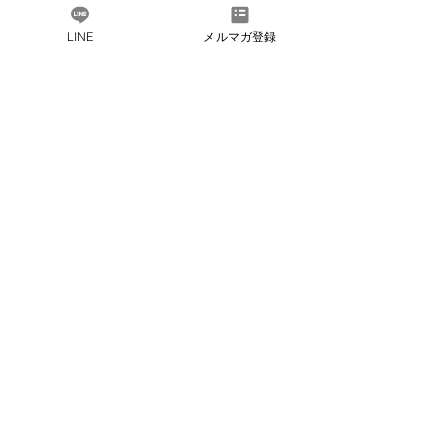
LINE
メルマガ登録
このイベントをシェア
だしソムリエとは​
会社概要
​よくある質問
お問い合わ
せ
​法人会員のご紹介
プライバ
シーポリシー
会員規約
​特定商取引法に
基づく表記