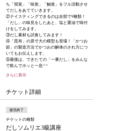
ち「視覚」「味覚」「触覚」をフル活動させ
てだしをあてていきます。 
②テイスティングできるのは全部で9種類！ 
「だし」の味見をしたあと、塩と醤油で味付
けをしてみます。   
③だし素材も試食してみます！ 
④「昆布」の原寸大の模型も登場！「かつお
節」の製造方法でかつおの解体のされ方につ
いてもお伝えします。  
⑤最後は、できたての「一番だし」をみんな
で飲んでホッと一息^^   
さらに表示
チケット詳細
販売終了
チケットの種類
だしソムリエ3級講座