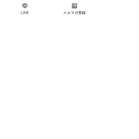
LINE
メルマガ登録
だしソムリエとは​
会社概要
​よくある質問
お問い合わ
せ
​法人会員のご紹介
プライバ
シーポリシー
会員規約
​特定商取引法に
基づく表記
友達追加で最新情報や
​お得なお知らせを
LINEお友達追加